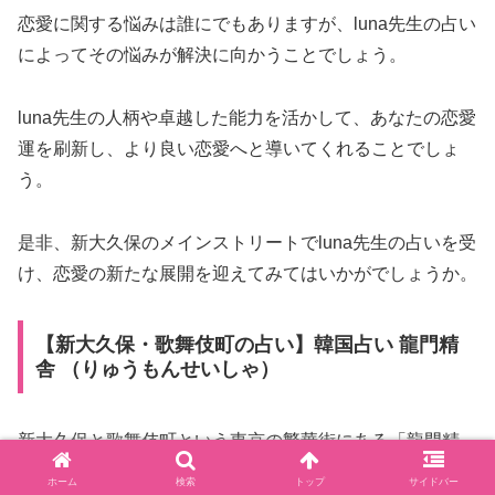
恋愛に関する悩みは誰にでもありますが、luna先生の占い
によってその悩みが解決に向かうことでしょう。
luna先生の人柄や卓越した能力を活かして、あなたの恋愛
運を刷新し、より良い恋愛へと導いてくれることでしょ
う。
是非、新大久保のメインストリートでluna先生の占いを受
け、恋愛の新たな展開を迎えてみてはいかがでしょうか。
【新大久保・歌舞伎町の占い】韓国占い 龍門精
舎 （りゅうもんせいしゃ）
新大久保と歌舞伎町という東京の繁華街にある「龍門精
舎」は、韓国の占い文化を体験できる施設として注目を集
ホーム
検索
トップ
サイドバー