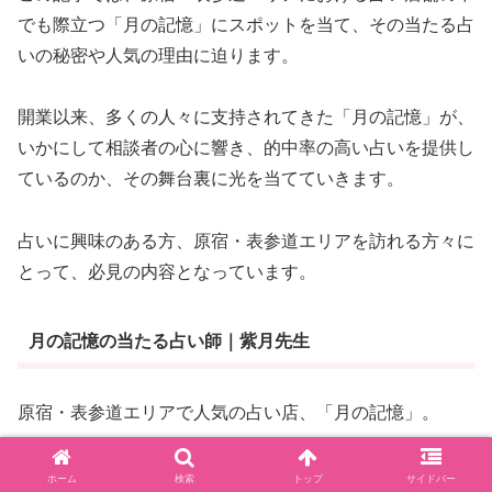
でも際立つ「月の記憶」にスポットを当て、その当たる占
いの秘密や人気の理由に迫ります。
開業以来、多くの人々に支持されてきた「月の記憶」が、
いかにして相談者の心に響き、的中率の高い占いを提供し
ているのか、その舞台裏に光を当てていきます。
占いに興味のある方、原宿・表参道エリアを訪れる方々に
とって、必見の内容となっています。
月の記憶の当たる占い師｜紫月先生
原宿・表参道エリアで人気の占い店、「月の記憶」。
こちらでは、的中率の高い占い師、紫月先生が皆様をお待
ホーム
検索
トップ
サイドバー