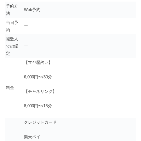
予約方
Web予約
法
当日予
ー
約
複数人
での鑑
ー
定
【マヤ歴占い】
6,000円〜/30分
料金
【チャネリング】
8,000円〜/15分
クレジットカード
楽天ペイ