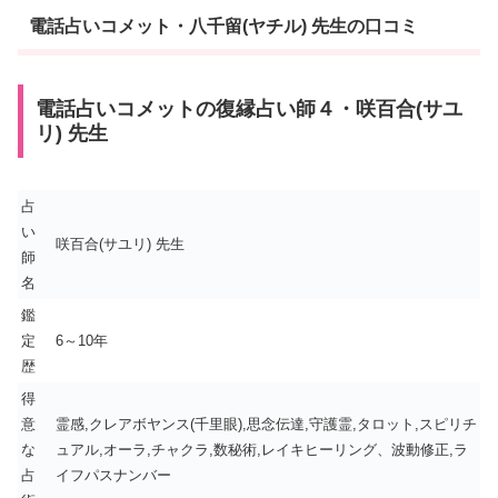
電話占いコメット・八千留(ヤチル) 先生の口コミ
電話占いコメットの復縁占い師４・咲百合(サユ
リ) 先生
占
い
咲百合(サユリ) 先生
師
名
鑑
定
6～10年
歴
得
意
霊感,クレアボヤンス(千里眼),思念伝達,守護霊,タロット,スピリチ
な
ュアル,オーラ,チャクラ,数秘術,レイキヒーリング、波動修正,ラ
占
イフパスナンバー