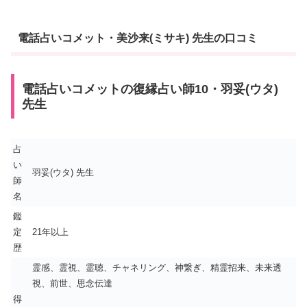
電話占いコメット・美沙来(ミサキ) 先生の口コミ
電話占いコメットの復縁占い師10・羽妥(ウタ)
先生
占
い
羽妥(ウタ) 先生
師
名
鑑
定
21年以上
歴
霊感、霊視、霊聴、チャネリング、神繋ぎ、精霊招来、未来透
視、前世、思念伝達
得