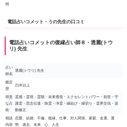
間
電話占いコメット・うの先生の口コミ
電話占いコメットの復縁占い師８・透麗(トウ
リ) 先生
占い
透麗(トウリ) 先生
師名
鑑定
21年以上
歴
得意
霊感・霊視・霊聴・未来透視・エクセレントパワー・前世・守
な占
護霊・思念伝達・除霊・浄霊・縁結び・縁切り・霊界交信・波
術
動修正
相談
恋愛、結婚、不倫、復縁、仕事、対人関係、家庭、金運、運
内容
勢、過去、未来、心、人生