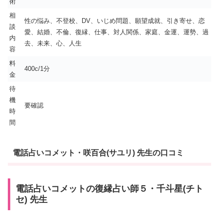
術
相
性の悩み、不登校、DV、いじめ問題、願望成就、引き寄せ、恋
談
愛、結婚、不倫、復縁、仕事、対人関係、家庭、金運、運勢、過
内
去、未来、心、人生
容
料
400c/1分
金
待
機
要確認
時
間
電話占いコメット・咲百合(サユリ) 先生の口コミ
電話占いコメットの復縁占い師５・千斗星(チト
セ) 先生