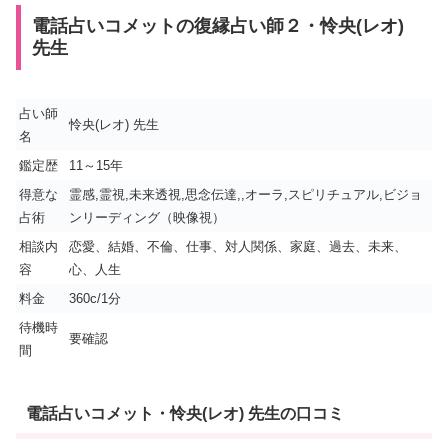
電話占いコメットの復縁占い師２・怜央(レオ)
先生
占い師
怜央(レオ) 先生
名
鑑定歴
11～15年
得意な
霊感,霊視,未来透視,思念伝達,,オーラ,スピリチュアル,ビジョ
占術
ンリーディング（映像視）
相談内
恋愛、結婚、不倫、仕事、対人関係、家庭、過去、未来、
容
心、人生
料金
360c/1分
待機時
要確認
間
電話占いコメット・怜央(レオ) 先生の口コミ