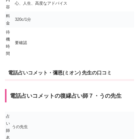
心、人生、高度なアドバイス
容
料
320c/1分
金
待
機
要確認
時
間
電話占いコメット・彌恩(ミオン) 先生の口コミ
電話占いコメットの復縁占い師７・うの先生
占
い
うの先生
師
名