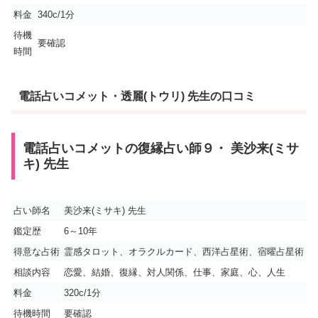
料金
340c/1分
待機
要確認
時間
電話占いコメット・透麗(トウリ) 先生の口コミ
電話占いコメットの復縁占い師９・ 美沙来(ミサ
キ) 先生
占い師名
美沙来(ミサキ) 先生
鑑定歴
6～10年
得意な占術
霊感タロット、オラクルカード、西洋占星術、宿曜占星術
相談内容
恋愛、結婚、復縁、対人関係、仕事、家庭、心、人生
料金
320c/1分
待機時間
要確認