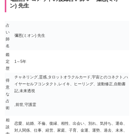
ン) 先生
占
い
彌恩(ミオン) 先生
師
名
鑑
定
1～5年
歴
チャネリング,霊感,タロットオラクルカード,宇宙とのコネクト,ハ
得
イヤーセルフコンタクト,レイキ、ヒーリング、波動修正,自動書
意
記,未来透視
な
占
,前世,守護霊
術
相
恋愛、結婚、不倫、復縁、相性、出会い、別れ、気持ち、運命、
談
対人関係、仕事、経営、家庭、子育、金運、運勢、過去、未来、
内