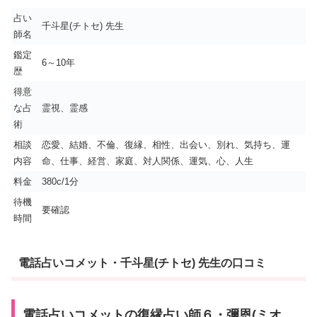
占い
千斗星(チトセ) 先生
師名
鑑定
6～10年
歴
得意
な占
霊視、霊感
術
相談
恋愛、結婚、不倫、復縁、相性、出会い、別れ、気持ち、運
内容
命、仕事、経営、家庭、対人関係、運気、心、人生
料金
380c/1分
待機
要確認
時間
電話占いコメット・千斗星(チトセ) 先生の口コミ
電話占いコメットの復縁占い師６・彌恩(ミオ