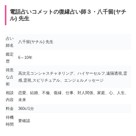
電話占いコメットの復縁占い師３・八千留(ヤチ
ル) 先生
占い
八千留(ヤチル) 先生
師名
鑑定
6～10年
歴
得意
高次元コンシャスチャネリング、ハイヤーセルフ,遠隔透視,霊
な占
感,霊視,スピリチュアル、エンジェルメッセージ
術
相談
恋愛、結婚、不倫、復縁、仕事、対人関係、家庭、心、人生、
内容
未来
料金
360c/1分
待機
要確認
時間