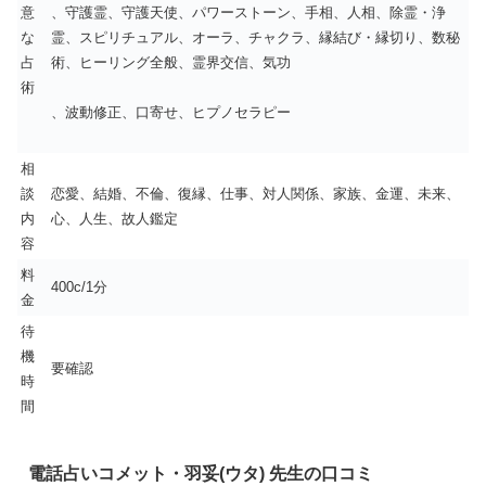
意
、守護霊、守護天使、パワーストーン、手相、人相、除霊・浄
な
霊、スピリチュアル、オーラ、チャクラ、縁結び・縁切り、数秘
占
術、ヒーリング全般、霊界交信、気功
術
、波動修正、口寄せ、ヒプノセラピー
相
談
恋愛、結婚、不倫、復縁、仕事、対人関係、家族、金運、未来、
内
心、人生、故人鑑定
容
料
400c/1分
金
待
機
要確認
時
間
電話占いコメット・羽妥(ウタ) 先生の口コミ