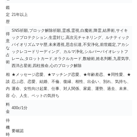
鑑
定
21年以上
歴
SNS祈願,ブロック解除祈願,霊感,霊視,白魔術,降霊,結界術,サイキ
得
ックプロテクション,生霊封じ,高次元チャネリング、ルナティック
意
バイオリズムマヤ歴,未来透視,思念伝達,不安浄化,前世鑑定,アカシ
な
ックレコードリーディング、カルマ浄化,シルバーバイオレットフ
占
レーム,タロットカード,オラクルカード,数秘術,姓名判断,九星気学,
術
西洋占星術,四柱推命,心のブロック解除
相
★メッセージ恋愛、★マッチング恋愛、★年齢差恋、★同性愛、★
談
忍ぶ恋、恋愛、結婚、不倫、復縁、相性、出会い、別れ、気持ち、
内
運命、女性向け起業、仕事、対人関係、家庭、運勢、過去、未来、
容
心、人生、ペットの気持ち
料
400c/1分
金
待
機
要確認
時